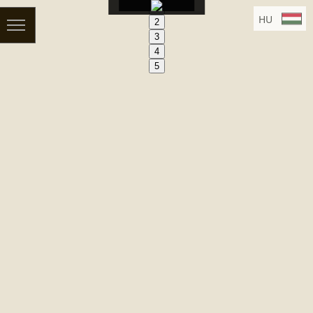
1
HU
2
3
DE
4
EN
5
CZ