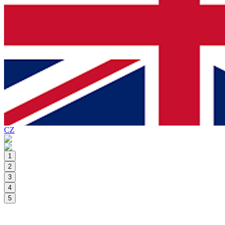
CZ
1
2
3
4
5